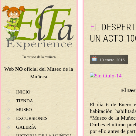
EL DESPERTAR DE LOS REYES MAGOS DE ONIL 2015,
UN ACTO 10
Tu museo de la muñeca
10 enero, 2015
Web
NO
oficial del Museo de la
Muñeca
El Des
SKIP TO CONTENT
INICIO
TIENDA
El día 6 de Enero 
MUSEO
habitación habilita
“Museo de la Muñeca 
EXCURSIONES
Onil es el último pue
GALERÍA
por ello antes de par