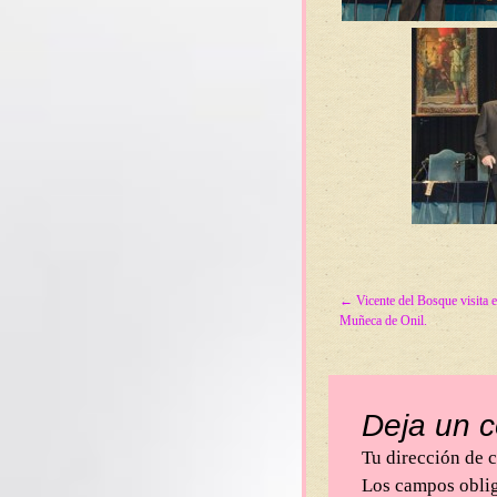
Post navigation
←
Vicente del Bosque visita 
Muñeca de Onil.
Deja un 
Tu dirección de c
Los campos obli