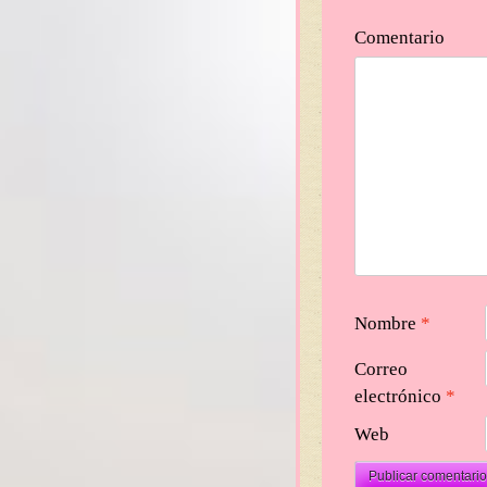
Comentario
Nombre
*
Correo
electrónico
*
Web