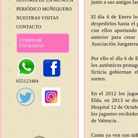
HISTORIA DE LA MUÑECA
junto a sus amigas la
PERIÓDICO MUÑEQUERO
El día 6 de Enero lo
NUESTRAS VISITAS
despedirlos hasta el
CONTACTO
con ellos aportando
anterior para crear
COMPRAR
Asociación Juegatera
ENTRADAS
Por ello el día 6 de 
los auténticos protag
ficticia gobiernan 
sorteo.
655123484
En el 2012 los jugu
Elda, en 2013 se do
Hospital 12 de Octub
los juguetes recibido
de Valencia .
Como ya ven son niño